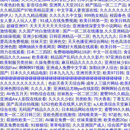
午夜色妇色鬼
|
影音综合网
|
亚洲男人天堂2012
|
精产国品一区二三产品
|
久久精品国产97欧美精品亚洲
|
中文字幕人妻资源在线
|
久久久久久久久久
婷伊人
|
九久久九精品视频
|
久久久久久中文版
|
999熟女精品
|
校园春色 
女人妻人人玩人人爱
|
91成人在线免费视频
|
欧美日韩第一页
|
欧美日韩高
品
|
超碰亚洲97
|
天天天天天天天天综合
|
亚洲激情深爱文学小说网站
|
色
激情视频
|
久久国产对白激情浪潮
|
国产一区二区在线播放,久久亚洲精品
妇操操视频
|
亚洲少妇视频
|
日韩亚洲精品一区二区
|
色九九九九久
|
日本
爱高清免费视频
|
丝袜天堂
|
亚洲色交
|
天天色播亚洲综合网站
|
性色高清
亚洲色图
|
嗯啊抽插大香蕉网页
|
啊嗯好大视频在线观看
|
欧美日韩一二三
用力在线观看
|
日本二三四区
|
免费啪啪啪网站18岁
|
中文一区在线日
|
肏
精品久久久aaaa
|
欧美夜夜
|
精品国产乱码久久久久久影片
|
97亚洲自在
欧美制服另类丝袜
|
久操免费在线
|
麻豆精品久久久久久久
|
亚洲丝袜少妇
韩强奸av
|
啊啊啊97视频
|
亚洲成人免费中文字幕
|
加勒比伊人综合
|
操逼
国产
|
日本久久久精品电影
|
日本九九九九
|
亚洲另类天堂
|
欧美97日韩
|
亚
碰碰碰碰碰碰碰碰碰碰碰碰碰碰碰碰碰碰碰碰碰碰碰碰碰碰碰碰碰碰
|
久
久久久久久久久久久久久
|
色欲天香天天综合网-成年人三级片网站-欧美
亚洲色图综合网
|
久久久人妻
|
亚洲精品尤物yw在线影院
|
啊啊啊轻点在线
交
|
AV色五月天
|
99热综合在线
|
丝袜熟女一区二区三区
|
蜜臀99久久精
亚洲成A∨人影院在线欢看
|
久久久久少妇
|
另类欧美
|
75大香蕉
|
丁香五月
频
|
国产高清自拍视频
|
5252色欧美在线男人的天堂
|
a人欧美综合天堂麻
综合在线
|
无码国产精品久久久久
|
日本精品网站在线中文
|
蜜臀99久久
欧美一区二区日韩三区
|
亚欧色图在线激情
|
清纯唯美第一页
|
97超色
|
9
文
|
双插性欧美一二三区
|
AV麻豆免费一区
|
丝袜美腿亚洲
|
欧美色图20p
|
斯及免费在线看
|
91狠狠综
|
草草电影院
|
久久亚洲国产成人
|
综合国产影