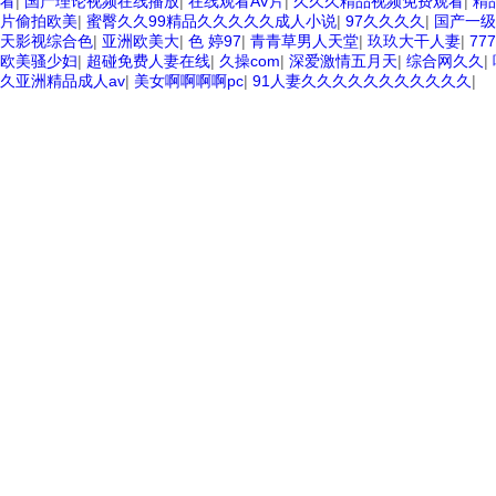
看
|
国产理论视频在线播放
|
在线观看AV片
|
久久久精品视频免费观看
|
精
片偷拍欧美
|
蜜臀久久99精品久久久久久成人小说
|
97久久久久
|
国产一级
天影视综合色
|
亚洲欧美大
|
色 婷97
|
青青草男人天堂
|
玖玖大干人妻
|
77
欧美骚少妇
|
超碰免费人妻在线
|
久操com
|
深爱激情五月天
|
综合网久久
|
久亚洲精品成人av
|
美女啊啊啊啊pc
|
91人妻久久久久久久久久久久久
|