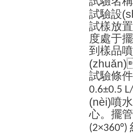
試驗名稱
試驗設(
試樣放置：
度處于擺管
到樣品噴
(zhuǎn
試驗條件
0.6±0.5 
(nèi
心。
(2×360°)