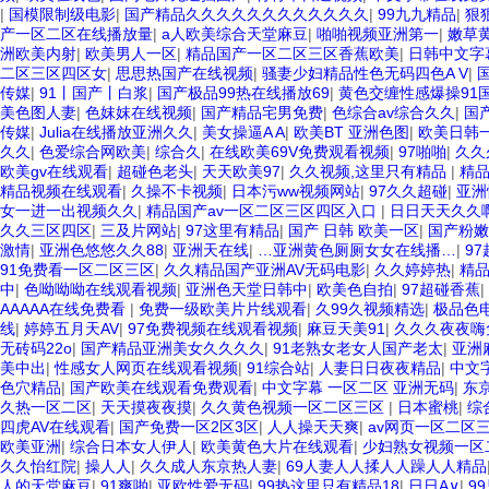
|
国模限制级电影
|
国产精品久久久久久久久久久久久久
|
99九九精品
|
狠
产一区二区在线播放量
|
a人欧美综合天堂麻豆
|
啪啪视频亚洲第一
|
嫩草
洲欧美内射
|
欧美男人一区
|
精品国产一区二区三区香蕉欧美
|
日韩中文字
二区三区四区女
|
思思热国产在线视频
|
骚妻少妇精品性色无码四色A V
|
传媒
|
91丨国产丨白浆
|
国产极品99热在线播放69
|
黄色交缠性感爆操91
美色图人妻
|
色妺妺在线视频
|
国产精品宅男免费
|
色综合av综合久久
|
国
传媒
|
Julia在线播放亚洲久久
|
美女操逼A A
|
欧美BT 亚洲色图
|
欧美日韩
久久
|
色爱综合网欧美
|
综合久
|
在线欧美69V免费观看视频
|
97啪啪
|
久久
欧美gv在线观看
|
超碰色老头
|
天天欧美97
|
久久视频,这里只有精品
|
精
精品视频在线观看
|
久操不卡视频
|
日本污ww视频网站
|
97久久超碰
|
亚洲
女一进一出视频久久
|
精品国产av一区二区三区四区入口
|
日日天天久久啊
久久三区四区
|
三及片网站
|
97这里有精品
|
国产 日韩 欧美一区
|
国产粉嫩
激情
|
亚洲色悠悠久久88
|
亚洲天在线
|
…亚洲黄色厕厕女女在线播…
|
9
91免费看一区二区三区
|
久久精品国产亚洲AV无码电影
|
久久婷婷热
|
精
中
|
色呦呦呦在线观看视频
|
亚洲色天堂日韩中
|
欧美色自拍
|
97超碰香蕉
|
AAAAA在线免费看
|
免费一级欧美片片线观看
|
久99久视频精选
|
极品色
线
|
婷婷五月天AV
|
97免费视频在线观看视频
|
麻豆天美91
|
久久久夜夜嗨
无砖码22o
|
国产精品亚洲美女久久久久
|
91老熟女老女人国产老太
|
亚洲
美中出
|
性感女人网页在线观看视频
|
91综合站
|
人妻日日夜夜精品
|
中文字
色穴精品
|
国产欧美在线观看免费观看
|
中文字幕 一区二区 亚洲无码
|
东
久热一区二区
|
天天摸夜夜摸
|
久久黄色视频一区二区三区
|
日本蜜桃
|
综
四虎AV在线观看
|
国产免费一区2区3区
|
人人操天天爽
|
av网页一区二区
欧美亚洲
|
综合日本女人伊人
|
欧美黄色大片在线观看
|
少妇熟女视频一区
久久怡红院
|
操人人
|
久久成人东京热人妻
|
69人妻人人揉人人躁人人精品
人的天堂麻豆
|
91爽啪
|
亚欧性爱无码
|
99热这里只有精品18
|
日日A∨
|
9