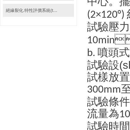
中心
絕緣裂化.特性評價系統(tǒng)
(2×120°)
試驗壓力

10min
噴頭式
b.
試驗設(
試樣放置
300mm
試驗條件
流量為
10
試驗時間