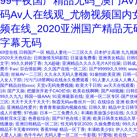
99午夜国产精品无码_澳门A
码Av人在线观_尤物视频国内
频在线_2020亚洲国产精品
字幕无码
69堂在线
日韩国产一区
精品人妻伦一二三区久久
日本护士高潮
九九视
欧美3级网站 一区二区亚洲AV 精品九九九三级片 亚洲姑娘按摩一级视
2020天天色综合
|
日韩激情无码影院
|
日逼逼免费看
|
亚洲美女精品
|
日韩
放 欧美黄片免费视频在线 最新亚洲aV网站在线观看 日本强暴一区 国产
文字
|
99久久婷婷丁香
|
九X超碰
|
亚洲精品久久久久毛片A片拉屎
|
日韩成
二区三区狼群 一级二级久久久久 国产乱淫视频久久久久 久久黄色AV网站 久
费不卡av
|
宗合情欲网
|
久久国产在线一区二区
|
目产99999久久999
|
ww
亚洲成人噜噜噜噜噜 ,91精品国产91久久久久久青青 A级毛片精品久
高清
|
丝袜AV一二三区
|
久久永久无码人妻视频
|
91偷拍欧美亚洲
|
日韩一
欧美一级特黄在线夜 在线日韩欧美色网站综合网 综合激情小说一区 亚洲A
入女人下部
|
污污汅18禁网站在线永久免费观看
|
91人妻人人澡人人爽人
特黄一级户外 99精品国产无码 黄色成年国产精品 91国产99一区 国产
国产精品自拍xxxx
|
天堂v无码免费视频
|
欧美大干日韩
|
av天天在线观看
|
国产黄色一区毛片 欧美日韩乱伦老熟妇 91久久精品一区二区三区蜜臀 亚
18
|
国产又操
|
把腿张开老子CAO烂你
|
欧美在线啊啊
|
国产AB视频
|
日韩
成人色综网 欧美韩国日本色综合久久久久蜜月 婷婷激情五月天麻豆 av
99久久九九
|
韩国一级AAA
|
91亚洲最新在线
|
亚洲一区二区专区-国产丝袜
卡一区二区三区 成人一级黄色片 黄色毛片在线观看 中文无码一区二区不卡
三区
|
天天干天天干天天干
|
秋霞无码av鲁丝片一区
|
在线综合 亚洲 欧美
三区 五月天丝袜逼网 婷婷五月综合激情中文字幕 99久久久无码国产精
品
|
亚洲精品性爱片
|
青青青青操国内视频在线
|
日韩久草
|
精品中文日韩
拍欧美在线 国产黄色免费 日韩黄色电影视频一区二区 欧美黄3级网站欧美
成人片蜜臀
|
97色操
|
日本一二三免费久久
|
丰满欧美放荡少妇在线
|
久久
区三区三州 欧美亚洲日韩不卡在线在线观看 亚洲色情小说电影综合区 9
骑射淫水泛滥
|
色香欲综合
|
国产97色在线 | 亚洲
|
欧美日韩美女精品久草
www.99.com黄色片 欧美黄片精品一区二区三区 国产三级片久久精品 
线播放
|
亚洲日韩精品一区二区
|
性无码专区2020
|
久操免费在线
|
99久
产婷婷五月天缴情 中文字幕亚洲综合久久 亚洲成人中文有码在线 啪啪啪
精品不卡无毒99999
|
香蕉99秘 精品一区丁香
|
丰满欧美少妇
|
伊人久久大
幕 久久久久久久久久性生活电影 精品久久国产亚洲av麻豆 五月天婷婷欧
人爱人人操
|
色牛牛AV
|
无码人妻一区二区一牛影视
|
97爱啪
|
欧在线一二