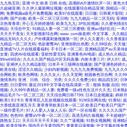
美午夜激情视频网 91在线视频综合精品 欧美日韩国产精品一级 欧美系列
九九热五区
|
亚洲 中文 欧美 日韩 在线
|
高潮的A片激情扒开一区
|
黄色大香
98久久精品骚逼一区二区三区 在线亚洲av图片 无码日韩逼紧 亚洲精品
久超碰亚洲
|
久久伊人最新网址视频
|
在线观看综合精品亚洲
|
国精品一区
屏 日本天堂a在线 在线免费观看a黄片 人妻熟人中文字幕一区二区 日韩熟
网
|
免费视频a级毛片免费视频
|
欧美97在线观看
|
日日嗷
|
日韩黄片影院
|
级字幕 亚洲成人小说综合网 欧美日韩91在线 麻豆久久久91 夜夜操天
合网
|
国产自偷
|
欧美一区二区三区日韩
|
九九九精品一区二区无码
|
亚洲
一区 中日AV乱码一区二区三区乱码 久久久久久久久久一级黄色片美女 日
京热青青草
|
开心五月婷婷激情
|
欧美九九九
|
3P乱轮视频
|
久久蜜色情在线
狠撸婷婷五月天 大香蕉国欧美 日本人妻激情91 欧美特黄一级视频18 免
精品
|
天综合中文
|
91精品人妻一区二区三区蜜桃
|
亚洲av强奸乱伦
|
一本
天更新视频 国产性生活视频免费看 三级片AA久久久久免费看 国产传媒精
天天天干美女
|
天天影视射综合网
|
www..com操老师
|
中文字幕、久久精品
91 91精品偷窥一区二区 大香蕉手机视频免费线 亚洲无码国产乱码精品95
精品无码久久久久
|
户外裸露刺激视频第一区
|
伊人久久蜜月
|
久久香蕉影
字幕日韩黄色影片 人妻福利日韩
九精品一区二区无码
|
色欲蜜臀AV
|
亚洲加勒比色图
|
久久99综合
|
天天做
亚洲成?V人片在线观看福利
|
不卡日本一区二区
|
亚洲精品国产av天美传
女黄
|
四虎AV在线观看
|
亚欧性爱无码
|
亚洲黄色AV电影
|
成人热久久精品
99re69综合
|
久久久久国产精品片区无码直播
|
内射夫妻三片
|
伊人97
|
成
站
|
亚洲伊人久久精品影院
|
日本不卡三级网在线播放
|
国产亚洲色婷婷久
欧美在线
|
涩涩久久精品
|
少妇内射视频
|
九九九九免费视频
|
九九九久久
合网欧美
|
欧美色网络
|
久久久女人
|
久久天堂网
|
校园春色宗合网
|
久久9
激情系列
|
亚洲、日韩、综合、另类
|
久久久久免费少妇
|
精品四五区
|
日
色图
|
日日爱99
|
最近2018中文字幕在线高清第一页
|
狠插 制服 自拍
|
9
视频
|
久久99午夜精品一区人妻
|
免费看一级a性色生活片久久无
|
日本熟
精品毛片?v一区二区三区
|
天天综合网日韩7799
|
日本日皮视频逼
|
婷婷
欧美1卡2卡3
|
青青草乱入乱欲视频在线观看
|
91N综合网在线
|
91黄站
|
超
大香线蕉亚洲五月天,青草青草欧美日本一区二区,欧美日产欧美日产国产
一级作爱毛片
|
97人人爱人人做人人乐
|
国产一区在线看
|
久久久久久国产
思热
|
色色99
|
蜜臀aV午夜一区二区三区
|
高清无码久操视频
|
不卡超碰护
路熟女工口
|
天天日天天干天天操
|
久久艹逼视频
|
91熟女视频网
|
亚洲精
频
|
欧美在线色
|
国内毛片无遮挡国产
|
青青草日逼视频
|
中文字幕在线免