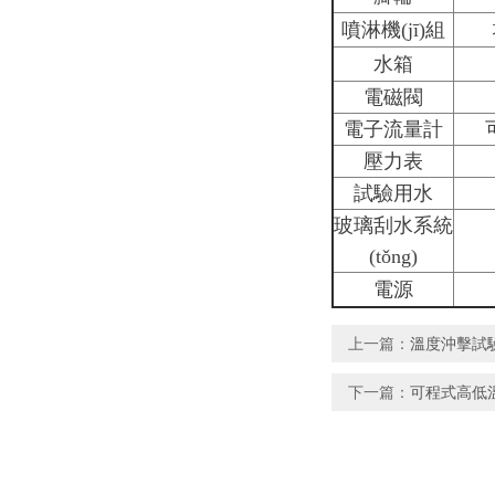
噴淋機(jī)組
水箱
電磁閥
電子流量計
壓力表
試驗用水
玻璃刮水系統
(tǒng)
電源
上一篇：
溫度沖擊試驗
下一篇：
可程式高低