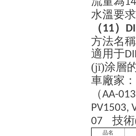
流量為
1
水溫要求
（
）
11
D
方法名稱
適用于
DI
(jī)
車廠家：
（
AA-013
PV1503, 
技術(
07
品名