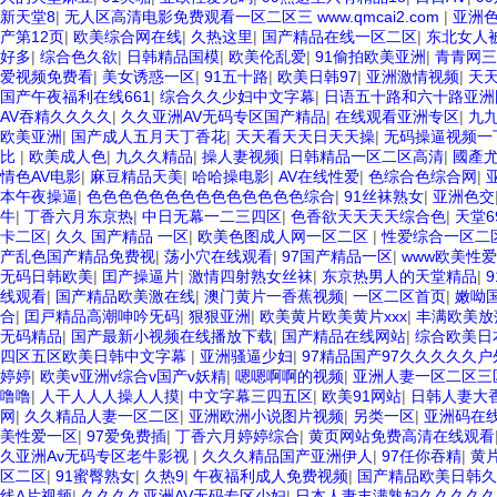
新天堂8
|
无人区高清电影免费观看一区二区三 www.qmcai2.com
|
亚洲
产第12页
|
欧美综合网在线
|
久热这里
|
国产精品在线一区二区
|
东北女人
好多
|
综合色久欲
|
日韩精品国模
|
欧美伦乱爱
|
91偷拍欧美亚洲
|
青青网三
爱视频免费看
|
美女诱惑一区
|
91五十路
|
欧美日韩97
|
亚洲激情视频
|
天
国产午夜福利在线661
|
综合久久少妇中文字幕
|
日语五十路和六十路亚洲
AV吞精久久久久
|
久久亚洲AV无码专区国产精品
|
在线观看亚洲专区
|
九
欧美亚洲
|
国产成人五月天丁香花
|
天天看天天日天天操
|
无码操逼视频一
比
|
欧美成人色
|
九久久精品
|
操人妻视频
|
日韩精品一区二区高清
|
國產
情色AV电影
|
麻豆精品天美
|
哈哈操电影
|
AV在线性爱
|
色综合色综合网
|
本午夜操逼
|
色色色色色色色色色色色色色色综合
|
91丝袜熟女
|
亚洲色交
牛
|
丁香六月东京热
|
中日无幕一二三四区
|
色香欲天天天天综合色
|
天堂
卡二区
|
久久 国产精品 一区
|
欧美色图成人网一区二区
|
性爱综合一区二
产乱色国产精品免费视
|
荡小穴在线观看
|
97国产精品一区
|
www欧美性爱
无码日韩欧美
|
囯产操逼片
|
激情四射熟女丝袜
|
东京热男人的天堂精品
|
线观看
|
国产精品欧美激在线
|
澳门黄片一香蕉视频
|
一区二区首页
|
嫩呦
合
|
囯戸精品高潮呻吟旡码
|
狠狠亚洲
|
欧美黄片欧美黄片xxx
|
丰满欧美放
无码精品
|
国产最新小视频在线播放下载
|
国产精品在线网站
|
综合欧美日
四区五区欧美日韩中文字幕
|
亚洲骚逼少妇
|
97精品国产97久久久久久
婷婷
|
欧美v亚洲v综合v国产v妖精
|
嗯嗯啊啊的视频
|
亚洲人妻一区二区三
噜噜
|
人干人人人操人人摸
|
中文字幕三四五区
|
欧美91网站
|
日韩人妻大
网
|
久久精品人妻一区二区
|
亚洲欧洲小说图片视频
|
另类一区
|
亚洲码在
美性爱一区
|
97爱免费插
|
丁香六月婷婷综合
|
黄页网站免费高清在线观看
久亚洲Av无码专区老牛影视
|
久久久精品国产亚洲伊人
|
97任你吞精
|
黄
区二区
|
91蜜臀熟女
|
久热9
|
午夜福利成人免费视频
|
国产精品欧美日韩久
线A片视频
|
久久久久亚洲AV无码专区少妇
|
日本人妻丰满熟妇久久久久