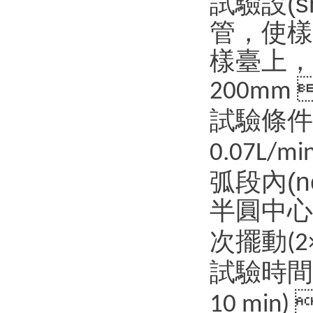
試驗設(
管，
樣臺上
200mm
試驗條件
0.07L/mi
弧段內(n
半圓中心
次擺動
(2
試驗時間
10 min)