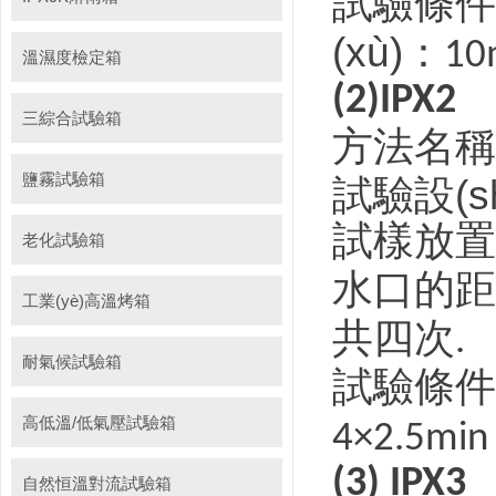
試驗條件
(xù)：
10
溫濕度檢定箱
(2)IPX2
三綜合試驗箱
方法名稱
鹽霧試驗箱
試驗設(
試樣放置
老化試驗箱
水口的距
工業(yè)高溫烤箱
共四次
.
耐氣候試驗箱
試驗條件
高低溫/低氣壓試驗箱
4×2.5mi
(3) IPX3
自然恒溫對流試驗箱