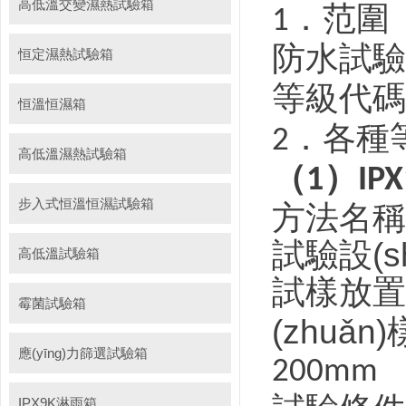
高低溫交變濕熱試驗箱
．范圍
1
防水試驗
恒定濕熱試驗箱
等級代碼
恒溫恒濕箱
．各種等
2
高低溫濕熱試驗箱
（
）
1
IPX
步入式恒溫恒濕試驗箱
方法名稱
試驗設(
高低溫試驗箱
試樣放置
霉菌試驗箱
(zhuǎ
應(yīng)力篩選試驗箱
200mm
IPX9K淋雨箱