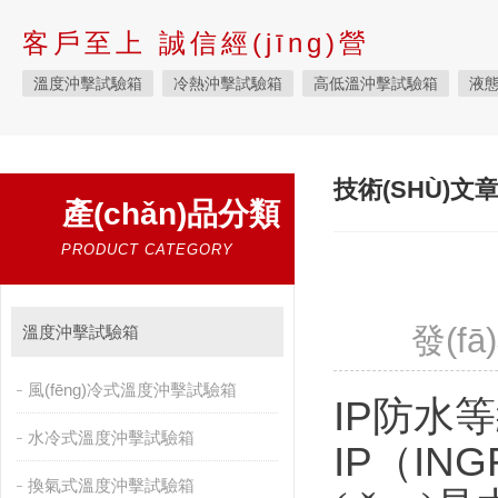
客戶至上 誠信經(jīng)營
溫度沖擊試驗箱
冷熱沖擊試驗箱
高低溫沖擊試驗箱
液態
快速溫變試驗箱
恒溫恒濕試驗箱
高低溫交變濕熱試驗箱
恒溫恒濕箱
高低溫濕熱試驗箱
步入式恒溫恒濕試驗箱
技術(SHÙ)文
產(chǎn)品分類
霉菌試驗箱
應(yīng)力篩選試驗箱
IPX9K淋雨箱
溫濕度
鹽霧試驗箱
老化試驗箱
工業(yè)高溫烤箱
耐氣候試驗箱
PRODUCT CATEGORY
自然恒溫對流試驗箱
自動化產(chǎn)線高低溫試驗箱
溫濕
新能源專用設(shè)備
PCT高壓加速老化試驗機(jī)
發(f
維修進(j
溫度沖擊試驗箱
陽光老化試驗箱
萬能材料試驗機(jī)
試驗機(jī)
絕緣裂化.
風(fēng)冷式溫度沖擊試驗箱
IP
防水等
水冷式溫度沖擊試驗箱
IP
（
ING
換氣式溫度沖擊試驗箱