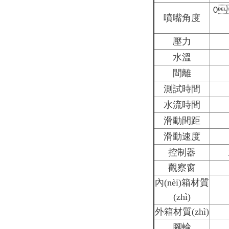

0
噴嘴角度
壓力
水溫
間離
測試時間
水流時間
滑動間距
滑動速度
控制器
觀察窗
內(nèi)箱材質
(zhì)
外箱材質(zhì)
腳輪