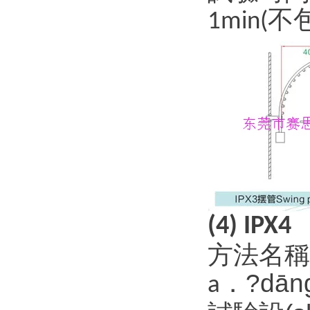
不
1min(
(4) IPX4
方法名稱：
．?dā
a