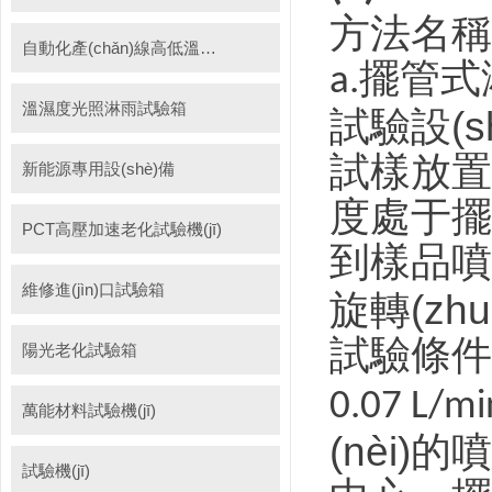
方法名稱
自動化產(chǎn)線高低溫試驗箱
擺管式
a.
溫濕度光照淋雨試驗箱
試驗設(
試樣放置：
新能源專用設(shè)備
度處于擺
PCT高壓加速老化試驗機(jī)
到樣品噴
維修進(jìn)口試驗箱
旋轉(zh
試驗條件
陽光老化試驗箱
0.07 L/m
萬能材料試驗機(jī)
(nèi)
試驗機(jī)