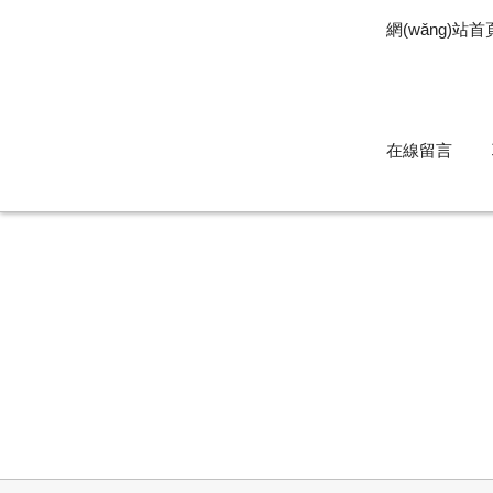
網(wǎng)站首
在線留言