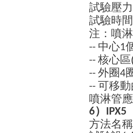
試驗壓力
試驗時間
注：噴淋
中心
--
1
核心區(
--
外圈
--
4
可移動的
--
噴淋管應(
）
6
IPX5
方法名稱